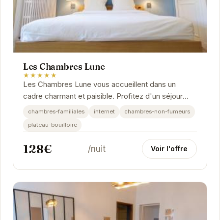
Les Chambres Lune
★★★★★
Les Chambres Lune vous accueillent dans un
cadre charmant et paisible. Profitez d'un séjour
relaxant dans des chambres confortables et bien...
chambres-familiales
internet
chambres-non-fumeurs
plateau-bouilloire
128€
/nuit
Voir l'offre