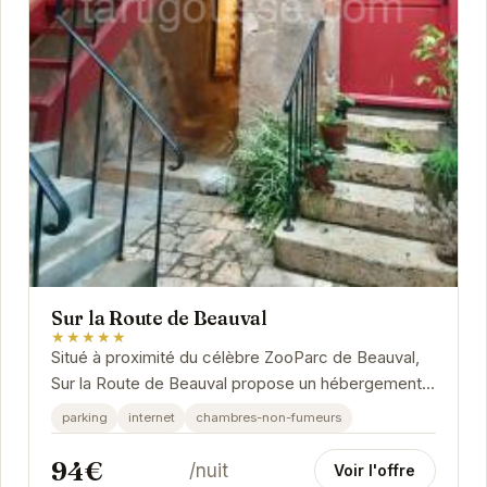
Sur la Route de Beauval
★★★★★
Situé à proximité du célèbre ZooParc de Beauval,
Sur la Route de Beauval propose un hébergement
confortable et fonctionnel. L'établissement...
parking
internet
chambres-non-fumeurs
94€
/nuit
Voir l'offre