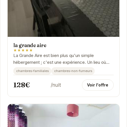
la grande aire
★★★★★
La Grande Aire est bien plus qu'un simple
hébergement ; c'est une expérience. Un lieu où
chaque détail a été pensé pour votre bien-être.
chambres-familiales
chambres-non-fumeurs
128€
/nuit
Voir l'offre