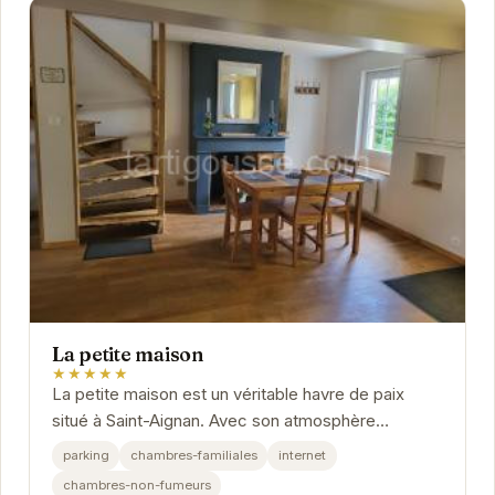
La petite maison
★★★★★
La petite maison est un véritable havre de paix
situé à Saint-Aignan. Avec son atmosphère
chaleureuse et ses équipements modernes, elle
parking
chambres-familiales
internet
offre un...
chambres-non-fumeurs