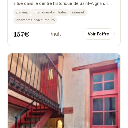
situé dans le centre historique de Saint-Aignan. Il
propose des chambres confortables et...
parking
chambres-familiales
internet
chambres-non-fumeurs
157€
/nuit
Voir l'offre