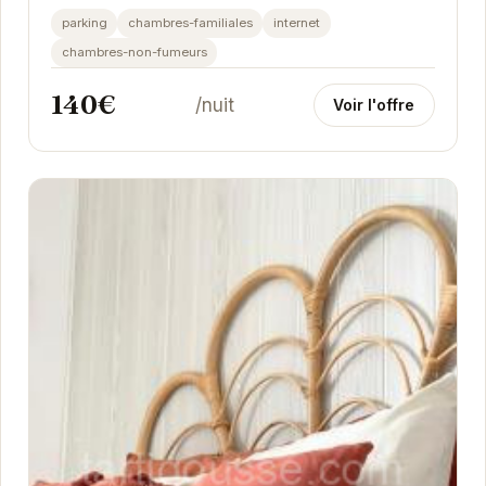
chambres confortables et décorées avec...
parking
chambres-familiales
internet
chambres-non-fumeurs
140€
/nuit
Voir l'offre