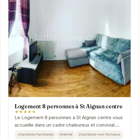
Logement 8 personnes à St Aignan centre
★★★★★
Le Logement 8 personnes à St Aignan centre vous
accueille dans un cadre chaleureux et convivial.
Situé à proximité des commerces et des...
chambres-familiales
internet
chambres-non-fumeurs