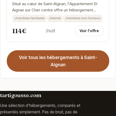
Situé au cœur de Saint-Aignan, l'Appartement St
Aignan sur Cher centre offre un hébergement
confortable et bien équipé. Proche des
chambres-familiales
internet
chambres-non-fumeurs
commerces,...
114€
/nuit
Voir l'offre
Voir tous les hébergements à Saint-
Aignan
tartigousse.com
Une sélection d'hébergements, comparés et
présentés simplement. Pas de bruit, pas de