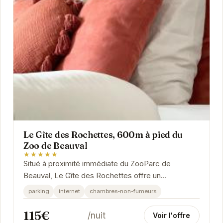
Le Gîte des Rochettes, 600m à pied du
Zoo de Beauval
★★★★★
Situé à proximité immédiate du ZooParc de
Beauval, Le Gîte des Rochettes offre un
hébergement confortable et bien équipé. Idéal
parking
internet
chambres-non-fumeurs
pour les...
115€
/nuit
Voir l'offre