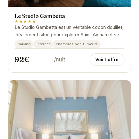
Le Studio Gambetta
★★★★★
Le Studio Gambetta est un véritable cocon douillet,
idéalement situé pour explorer Saint-Aignan et ses
environs. Avec une décoration soignée et...
parking
internet
chambres-non-fumeurs
92€
/nuit
Voir l'offre