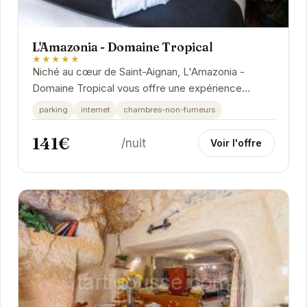
L'Amazonia - Domaine Tropical
★★★★★
Niché au cœur de Saint-Aignan, L'Amazonia -
Domaine Tropical vous offre une expérience
unique alliant le charme d'un environnement tropical
parking
internet
chambres-non-fumeurs
à des...
141€
/nuit
Voir l'offre