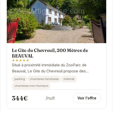
Le Gite du Chevreuil, 200 Mètres de
BEAUVAL
★★★★★
Situé à proximité immédiate du ZooParc de
Beauval, Le Gite du Chevreuil propose des
hébergements confortables et bien équipés dans
parking
chambres-familiales
internet
un cadre...
chambres-non-fumeurs
344€
/nuit
Voir l'offre