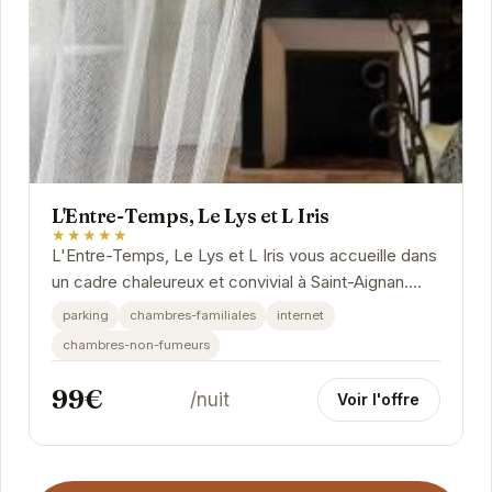
L'Entre-Temps, Le Lys et L Iris
★★★★★
L'Entre-Temps, Le Lys et L Iris vous accueille dans
un cadre chaleureux et convivial à Saint-Aignan.
Profitez d'un séjour relaxant dans des...
parking
chambres-familiales
internet
chambres-non-fumeurs
99€
/nuit
Voir l'offre