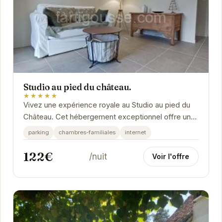
Studio au pied du château.
★★★★★
Vivez une expérience royale au Studio au pied du
Château. Cet hébergement exceptionnel offre un
cadre idyllique pour un séjour inoubliable à...
parking
chambres-familiales
internet
122€
/nuit
Voir l'offre