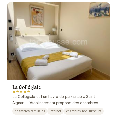
La Collégiale
★★★★★
La Collégiale est un havre de paix situé à Saint-
Aignan. L'établissement propose des chambres
confortables et un accueil personnalisé pour un...
chambres-familiales
internet
chambres-non-fumeurs