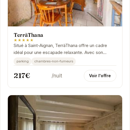
TerràThana
★★★★★
Situé à Saint-Aignan, TerràThana offre un cadre
idéal pour une escapade relaxante. Avec son
ambiance chaleureuse et ses équipements
parking
chambres-non-fumeurs
modernes, il...
217€
/nuit
Voir l'offre