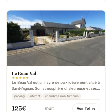
Le Beau Val
★★★★★
Le Beau Val est un havre de paix idéalement situé à
Saint-Aignan. Son atmosphère chaleureuse et ses
chambres confortables vous invitent à la...
parking
internet
chambres-non-fumeurs
125€
/nuit
Voir l'offre