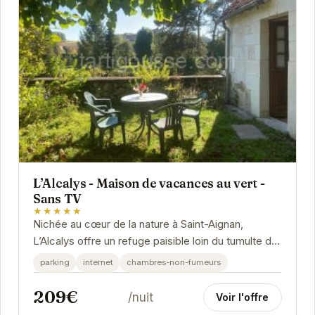
L’Alcalys - Maison de vacances au vert -
Sans TV
★★★★★
Nichée au cœur de la nature à Saint-Aignan,
L’Alcalys offre un refuge paisible loin du tumulte de
la vie quotidienne. Cette maison de vacances...
parking
internet
chambres-non-fumeurs
209€
/nuit
Voir l'offre