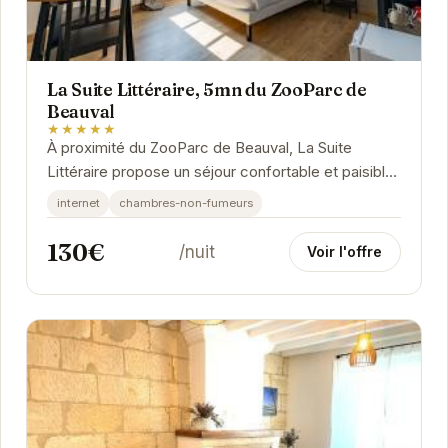
La Suite Littéraire, 5mn du ZooParc de
Beauval
★★★★★
À proximité du ZooParc de Beauval, La Suite
Littéraire propose un séjour confortable et paisible.
Ses chambres décorées avec soin offrent un...
internet
chambres-non-fumeurs
130€
/nuit
Voir l'offre