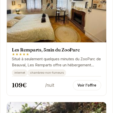
Les Remparts, 5min du ZooParc
★★★★★
Situé à seulement quelques minutes du ZooParc de
Beauval, Les Remparts offre un hébergement
confortable et pratique pour votre séjour à...
internet
chambres-non-fumeurs
109€
/nuit
Voir l'offre