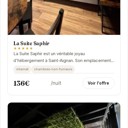
La Suite Saphir
★★★★★
La Suite Saphir est un véritable joyau
d'hébergement à Saint-Aignan. Son emplacement
privilégié, à proximité des attractions locales,
internet
chambres-non-fumeurs
combiné...
136€
/nuit
Voir l'offre