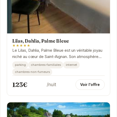
Lilas, Dahlia, Palme Bleue
★★★★★
Le Lilas, Dahlia, Palme Bleue est un véritable joyau
niché au cœur de Saint-Aignan. Son atmosphère
chaleureuse et son emplacement privilégié en...
parking
chambres-familiales
internet
chambres-non-fumeurs
123€
/nuit
Voir l'offre