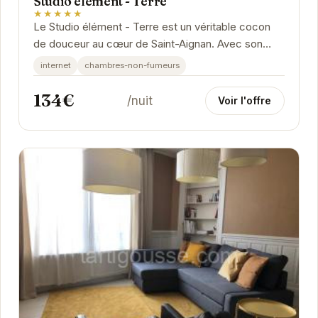
Studio élément - Terre
★★★★★
Le Studio élément - Terre est un véritable cocon
de douceur au cœur de Saint-Aignan. Avec son
ambiance chaleureuse et ses équipements
internet
chambres-non-fumeurs
modernes,...
134€
/nuit
Voir l'offre