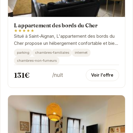
L appartement des bords du Cher
★★★★★
Situé à Saint-Aignan, L'appartement des bords du
Cher propose un hébergement confortable et bien
équipé. Idéal pour les familles et les...
parking
chambres-familiales
internet
chambres-non-fumeurs
131€
/nuit
Voir l'offre