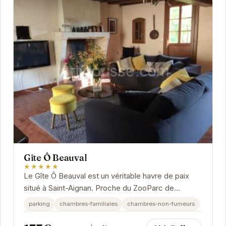
Gîte Ô Beauval
★★★★★
Le Gîte Ô Beauval est un véritable havre de paix
situé à Saint-Aignan. Proche du ZooParc de
Beauval, il offre un cadre idéal pour des vacances...
parking
chambres-familiales
chambres-non-fumeurs