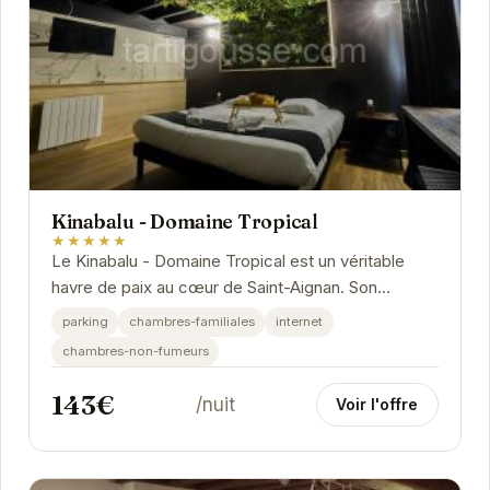
Kinabalu - Domaine Tropical
★★★★★
Le Kinabalu - Domaine Tropical est un véritable
havre de paix au cœur de Saint-Aignan. Son
atmosphère chaleureuse et ses installations de
parking
chambres-familiales
internet
qualité...
chambres-non-fumeurs
143€
/nuit
Voir l'offre