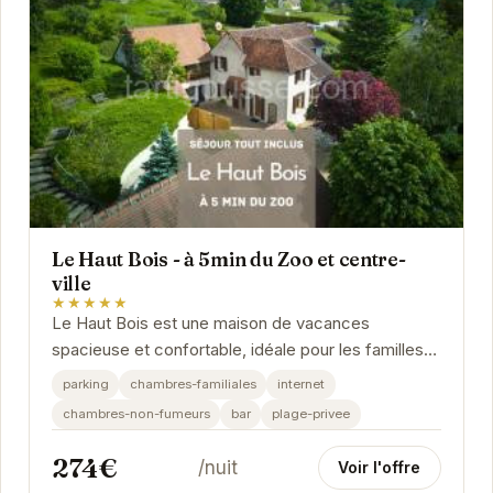
Le Haut Bois - à 5min du Zoo et centre-
ville
★★★★★
Le Haut Bois est une maison de vacances
spacieuse et confortable, idéale pour les familles
ou les groupes d'amis. Sa proximité avec le Zoo
parking
chambres-familiales
internet
de...
chambres-non-fumeurs
bar
plage-privee
274€
/nuit
Voir l'offre