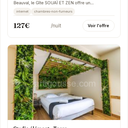
Beauval, le Gîte SOUAÏ ET ZEN offre un
hébergement confortable et bien équipé.
internet
chambres-non-fumeurs
127€
/nuit
Voir l'offre