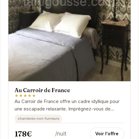
Au Carroir de France
★★★★★
Au Carroir de France offre un cadre idyllique pour
une escapade relaxante. Imprégnez-vous de
l'atmosphère paisible et profitez d'un confort...
chambres-non-fumeurs
178€
/nuit
Voir l'offre