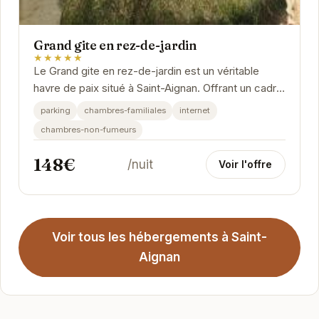
Grand gite en rez-de-jardin
★★★★★
Le Grand gite en rez-de-jardin est un véritable
havre de paix situé à Saint-Aignan. Offrant un cadre
idéal pour se détendre et se ressourcer, ce...
parking
chambres-familiales
internet
chambres-non-fumeurs
148€
/nuit
Voir l'offre
Voir tous les hébergements à Saint-
Aignan