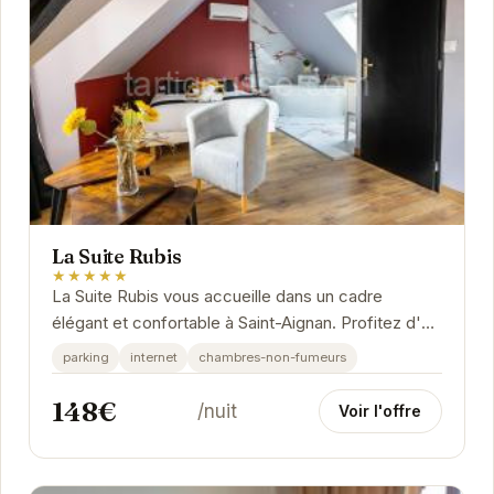
La Suite Rubis
★★★★★
La Suite Rubis vous accueille dans un cadre
élégant et confortable à Saint-Aignan. Profitez d'un
séjour relaxant dans cet établissement...
parking
internet
chambres-non-fumeurs
148€
/nuit
Voir l'offre