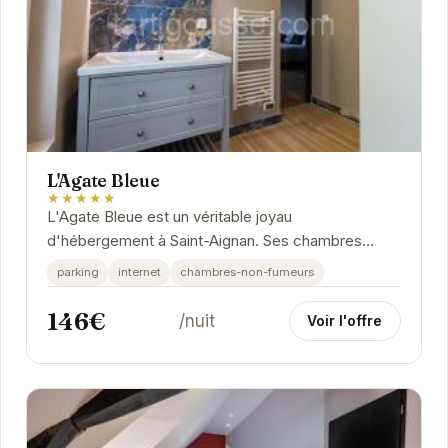
L'Agate Bleue
★★★★★
L'Agate Bleue est un véritable joyau
d'hébergement à Saint-Aignan. Ses chambres
élégantes et confortables vous invitent à la
parking
internet
chambres-non-fumeurs
détente....
146€
/nuit
Voir l'offre