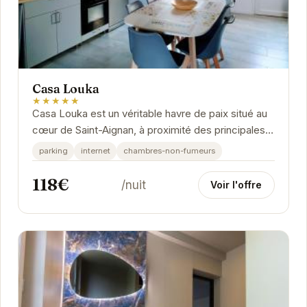
Casa Louka
★★★★★
Casa Louka est un véritable havre de paix situé au
cœur de Saint-Aignan, à proximité des principales
attractions de la ville. Il offre un cadre...
parking
internet
chambres-non-fumeurs
118€
/nuit
Voir l'offre