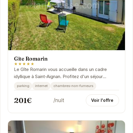
Gîte Romarin
★★★★★
Le Gîte Romarin vous accueille dans un cadre
idyllique à Saint-Aignan. Profitez d'un séjour
relaxant dans ce gîte confortable et bien équipé.
parking
internet
chambres-non-fumeurs
201€
/nuit
Voir l'offre