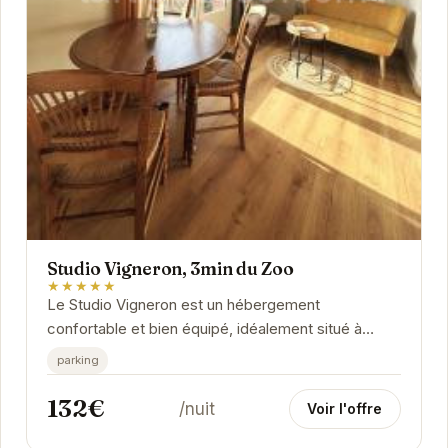
Studio Vigneron, 3min du Zoo
★★★★★
Le Studio Vigneron est un hébergement
confortable et bien équipé, idéalement situé à
proximité du Zoo de Beauval. Il offre un espace de
parking
vie...
132€
/nuit
Voir l'offre