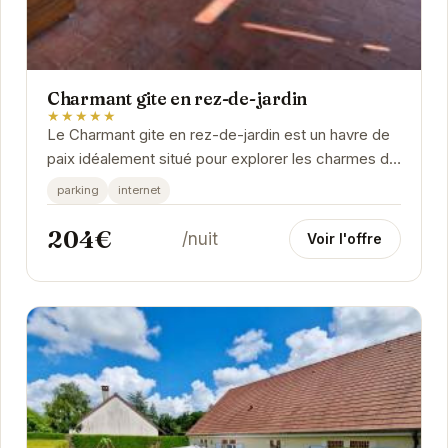
Charmant gite en rez-de-jardin
★★★★★
Le Charmant gite en rez-de-jardin est un havre de
paix idéalement situé pour explorer les charmes de
Saint-Aignan. Avec son ambiance chaleureuse et...
parking
internet
204€
/nuit
Voir l'offre