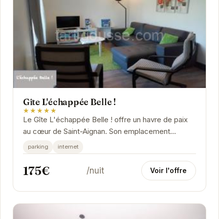
Gîte L'échappée Belle !
★★★★★
Le Gîte L'échappée Belle ! offre un havre de paix
au cœur de Saint-Aignan. Son emplacement
privilégié vous permet de profiter pleinement des...
parking
internet
175€
/nuit
Voir l'offre