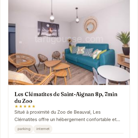
Les Clématites de Saint-Aignan 8p, 7min
du Zoo
★★★★★
Situé à proximité du Zoo de Beauval, Les
Clématites offre un hébergement confortable et
spacieux pour 8 personnes. Avec son parking et
parking
internet
sa...