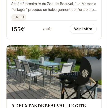
Située à proximité du Zoo de Beauval, "La Maison à
Partager" propose un hébergement confortable et
fonctionnel. Idéale pour les familles et les...
internet
153€
/nuit
Voir l'offre
A DEUX PAS DE BEAUVAL - LE GITE