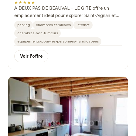
★★★★★
A DEUX PAS DE BEAUVAL - LE GITE offre un
emplacement idéal pour explorer Saint-Aignan et
ses environs. Proche du ZooParc de Beauval, le
parking
chambres-familiales
internet
gîte est...
chambres-non-fumeurs
equipements-pour-les-personnes-handicapees
Voir l'offre