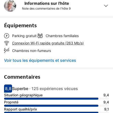
Informations sur l'hôte
Note des commentaires de l'hôte
9
Équipements
Parking gratuit
Chambres familiales
Connexion Wi-Fi rapide gratuite (263 Mb/s)
Chambres non-fumeurs
Voir tous les équipements et services
Commentaires
8,8
Superbe
·
125 expériences vécues
Avec une note de 8.8
superbe
Situation géographique
9,4
Propreté
9,4
Rapport qualité/prix
9,1