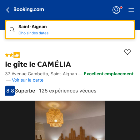
Saint-Aignan
Choisir des dates
le gîte le CAMÉLIA
37 Avenue Gambetta, Saint-Aignan
—
Excellent emplacement
Accès rapides
Aller à la description
Aller aux équipements
Aller aux hébergements
Aller aux conditions
—
Voir sur la carte
8,8
Superbe
·
125 expériences vécues
Avec une note de 8.8
superbe