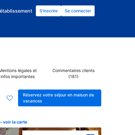
établissement
S'inscrire
Se connecter
Mentions légales et
Commentaires clients
infos importantes
(181)
Réservez votre séjour en maison de
vacances
 voir la carte