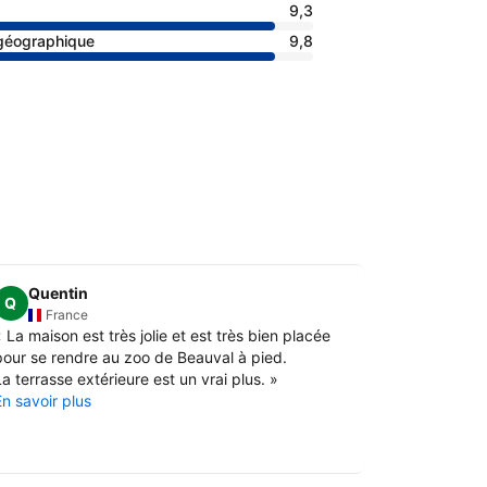
9,3
 géographique
9,8
Quentin
Dongu
Q
France
Fran
«
La maison est très jolie et est très bien placée
«
Calme. Pr
pour se rendre au zoo de Beauval à pied.
pied du Zoo
a terrasse extérieure est un vrai plus.
»
En savoir pl
En savoir plus