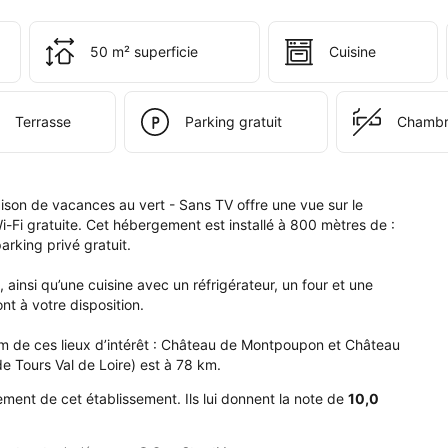
tablissement 
50 m² superficie
Cuisine
calys 
son 
Terrasse
Parking gratuit
Chambr
ances 
 
ison de vacances au vert - Sans TV offre une vue sur le 
s 
i-Fi gratuite. Cet hébergement est installé à 800 mètres de : 
rking privé gratuit.

nsi qu’une cuisine avec un réfrigérateur, un four et une 
nt à votre disposition.

 de ces lieux d’intérêt : Château de Montpoupon et Château 
e Tours Val de Loire) est à 78 km.
ment de cet établissement. Ils lui donnent la note de
10,0