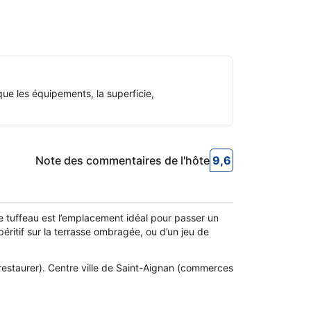
ue les équipements, la superficie,
Note des commentaires de l'hôte
9,6
9,6
Note des commen
 tuffeau est l’emplacement idéal pour passer un
péritif sur la terrasse ombragée, ou d’un jeu de
restaurer). Centre ville de Saint-Aignan (commerces