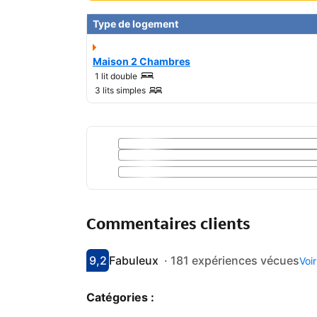
Type de logement
Maison 2 Chambres
1 lit double
3 lits simples
Commentaires clients
9,2
Fabuleux
·
181 expériences vécues
Voi
Avec une note de 9.2
fabuleux
Catégories :