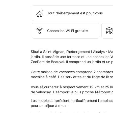
à 
l'é
Tout l'hébergement est pour vous
L’Al
- 
Mai
de 
Connexion Wi-Fi gratuite
vac
au 
vert
- 
Situé à Saint-Aignan, l’hébergement L’Alcalys - Ma
San
jardin. Il possède une terrasse et une connexion W
TV.
ZooParc de Beauval. Il comprend un jardin et un pa
Cette maison de vacances comprend 2 chambres, ai
machine à café. Des serviettes et du linge de lit so
Vous séjournerez à respectivement 19 km et 25 km
de Valençay. L'aéroport le plus proche (Aéroport d
Les couples apprécient particulièrement l'emplace
pour un séjour à deux.