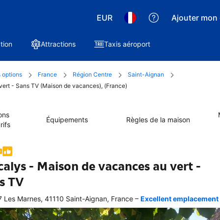
EUR
Ajouter mon 
tion
Attractions
Taxis aéroport
 options
France
Région Centre
Saint-Aignan
 vert - Sans TV (Maison de vacances), (France)
ons
Équipements
Règles de la maison
rifs
lcalys - Maison de vacances au vert -
s TV
–
 Les Marnes, 41110 Saint-Aignan, France
Excellent emplacement -
ellente