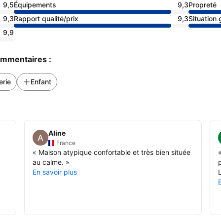
9,5
Équipements
9,3
Propreté
9,3
Rapport qualité/prix
9,3
Situation
9,9
commentaires :
erie
Enfant
Aline
France
«
Maison atypique confortable et très bien située
au calme.
»
En savoir plus
L