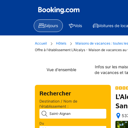
Séjours
Vols
Voitures de loca
Accueil
Hôtels
Maisons de vacances : toutes les
Offre à l'établissement L’Alcalys - Maison de vacances au
Infos sur les mais
Vue d'ensemble
de vacances et ta
Rechercher
L’A
Destination / Nom de
San
l'établissement :
537
Exc
Du