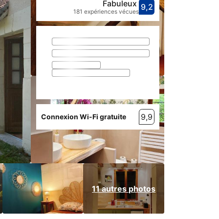
Fabuleux
9,2
Avec une not
fabuleux
181 expériences vécues
9,9
Connexion Wi-Fi gratuite
11 autres photos