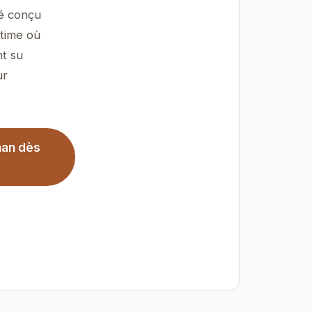
té conçu
ntime où
nt su
ur
nan dès