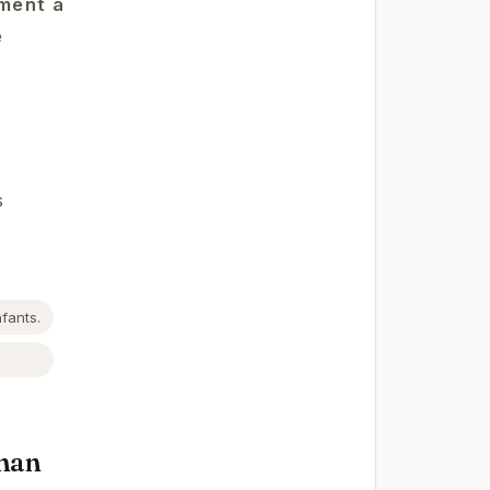
ement a
e
s
fants.
gnan