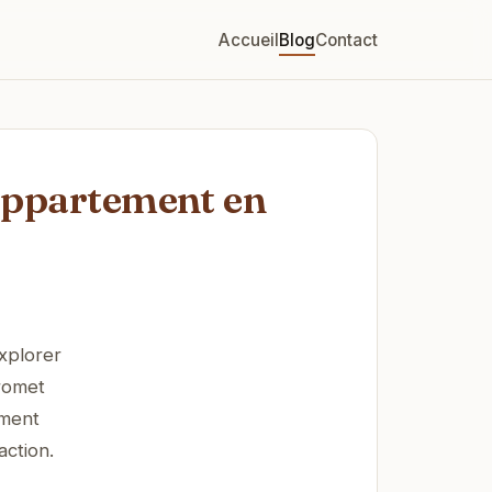
Accueil
Blog
Contact
'Appartement en
xplorer
promet
ement
action.