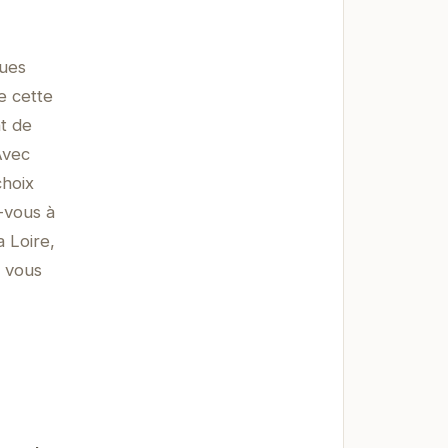
ques
e cette
t de
Avec
choix
-vous à
 Loire,
e vous