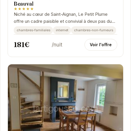
Beauval
★★★★★
Niché au cœur de Saint-Aignan, Le Petit Plume
offre un cadre paisible et convivial à deux pas du
Zoo de Beauval. Ses chambres confortables et
chambres-familiales
internet
chambres-non-fumeurs
son...
181€
/nuit
Voir l'offre