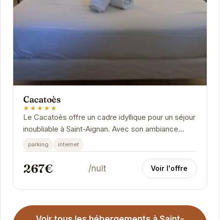
Cacatoès
★★★★★
Le Cacatoès offre un cadre idyllique pour un séjour
inoubliable à Saint-Aignan. Avec son ambiance
conviviale et ses équipements modernes, il...
parking
internet
267€
/nuit
Voir l'offre
Voir tous les hébergements à Saint-