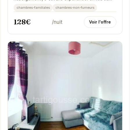
chaque détail a été pensé pour votre bien-être.
chambres-familiales
chambres-non-fumeurs
128€
/nuit
Voir l'offre