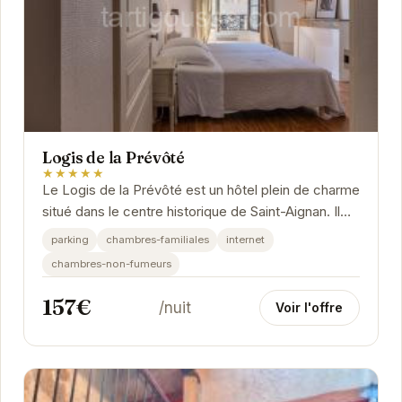
Logis de la Prévôté
★★★★★
Le Logis de la Prévôté est un hôtel plein de charme
situé dans le centre historique de Saint-Aignan. Il
propose des chambres confortables et...
parking
chambres-familiales
internet
chambres-non-fumeurs
157€
/nuit
Voir l'offre