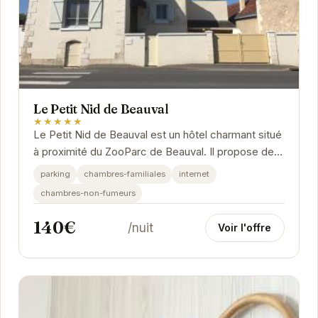
Le Petit Nid de Beauval
★★★★★
Le Petit Nid de Beauval est un hôtel charmant situé
à proximité du ZooParc de Beauval. Il propose des
chambres confortables et décorées avec...
parking
chambres-familiales
internet
chambres-non-fumeurs
140€
/nuit
Voir l'offre