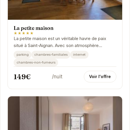
La petite maison
★★★★★
La petite maison est un véritable havre de paix
situé à Saint-Aignan. Avec son atmosphère
chaleureuse et ses équipements modernes, elle
parking
chambres-familiales
internet
offre un...
chambres-non-fumeurs
149€
/nuit
Voir l'offre