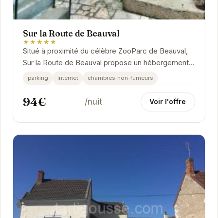
Sur la Route de Beauval
★★★★★
Situé à proximité du célèbre ZooParc de Beauval,
Sur la Route de Beauval propose un hébergement
confortable et fonctionnel. L'établissement...
parking
internet
chambres-non-fumeurs
94€
/nuit
Voir l'offre