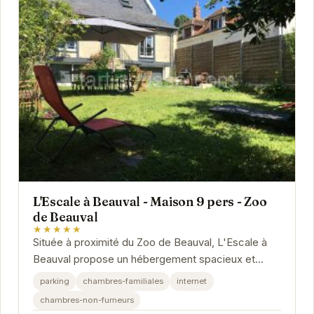
L'Escale à Beauval - Maison 9 pers - Zoo
de Beauval
★★★★★
Située à proximité du Zoo de Beauval, L'Escale à
Beauval propose un hébergement spacieux et
confortable pour 9 personnes. Avec ses
parking
chambres-familiales
internet
équipements...
chambres-non-fumeurs