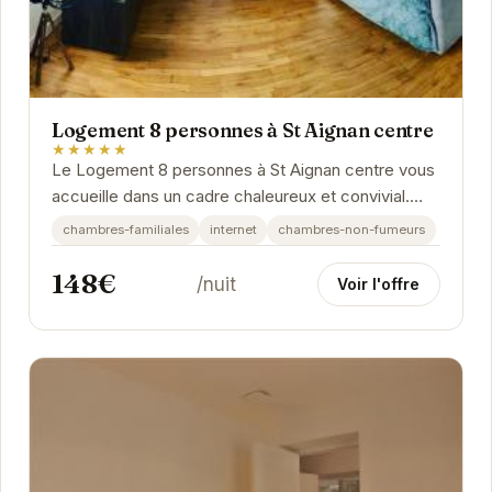
Logement 8 personnes à St Aignan centre
★★★★★
Le Logement 8 personnes à St Aignan centre vous
accueille dans un cadre chaleureux et convivial.
Situé à proximité des commerces et des...
chambres-familiales
internet
chambres-non-fumeurs
148€
/nuit
Voir l'offre