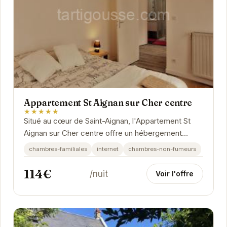
Appartement St Aignan sur Cher centre
★★★★★
Situé au cœur de Saint-Aignan, l'Appartement St
Aignan sur Cher centre offre un hébergement
confortable et bien équipé. Proche des
chambres-familiales
internet
chambres-non-fumeurs
commerces,...
114€
/nuit
Voir l'offre