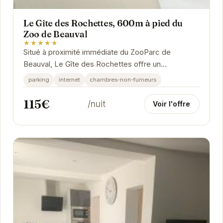
Le Gîte des Rochettes, 600m à pied du
Zoo de Beauval
★★★★★
Situé à proximité immédiate du ZooParc de
Beauval, Le Gîte des Rochettes offre un
hébergement confortable et bien équipé. Idéal
parking
internet
chambres-non-fumeurs
pour les...
115€
/nuit
Voir l'offre