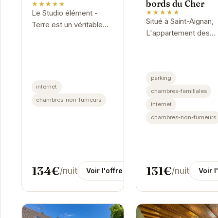
bords du Cher
★★★★★
★★★★★
Le Studio élément -
Situé à Saint-Aignan,
Terre est un véritable
L'appartement des
cocon de douceur au
bords du Cher propo
cœur de Saint-Aignan.
un hébergement
Avec son ambiance
confortable et bien
chaleureuse et ses
parking
équipé. Idéal pour les
équipements
internet
familles et les...
chambres-familiales
modernes,...
chambres-non-fumeurs
internet
chambres-non-fumeurs
131€
134€
/nuit
/nuit
Voir l
Voir l'offre