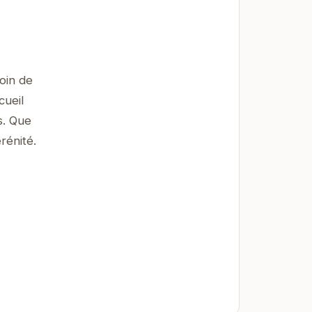
oin de
cueil
s. Que
rénité.