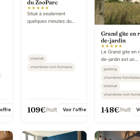
du ZooParc
★★★★★
Situé à seulement
quelques minutes du
se
ZooParc de Beauval,
Grand gite en r
Les Remparts offre un
de-jardin
hébergement
★★★★★
confortable et pratique
Le Grand gite en 
pour votre séjour à...
internet
de-jardin est un
véritable havre de
chambres-non-fumeurs
parking
situé à Saint-Aigna
chambres-familiales
Offrant un cadre i
internet
pour se détendre 
chambres-non-fume
ressourcer, ce...
109€
148€
/nuit
/nuit
'offre
Voir l'offre
V