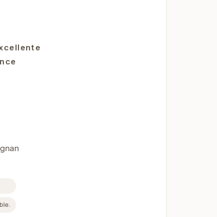
xcellente
ence
e
ignan
ble.