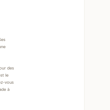
Ses
une
jour des
st le
sez-vous
ade à