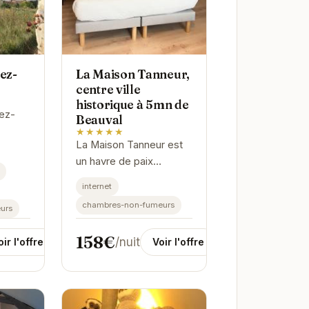
ez-
La Maison Tanneur,
centre ville
historique à 5mn de
rez-
Beauval
★★★★★
La Maison Tanneur est
 paix
un havre de paix
n.
idéalement situé pour
déal
internet
explorer les richesses
et se
chambres-non-fumeurs
urs
de Saint-Aignan et
visiter le célèbre
158€
/nuit
oir l'offre
Voir l'offre
ZooParc de Beauval....