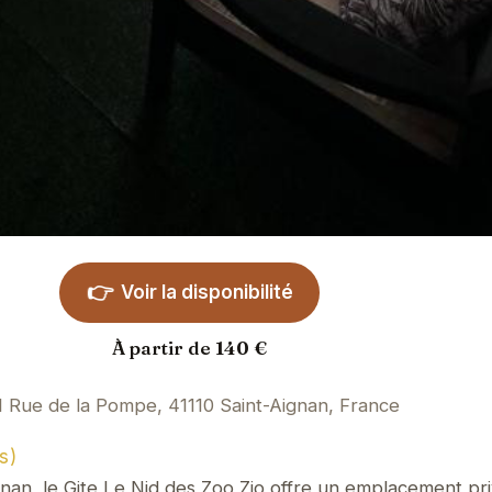
👉
Voir la disponibilité
À partir de 140 €
1 Rue de la Pompe, 41110 Saint-Aignan, France
s)
nan, le Gite Le Nid des Zoo Zio offre un emplacement priv