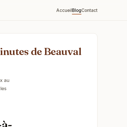
Accueil
Blog
Contact
minutes de Beauval
ix au
les
-à-