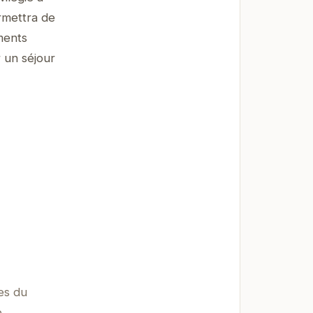
rmettra de
ments
 un séjour
es du
.