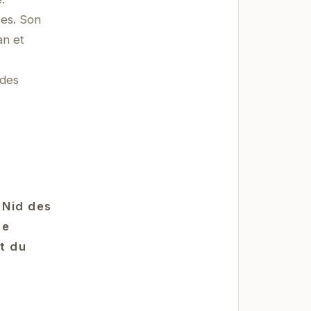
tes. Son
an et
t
 des
 Nid des
re
t du