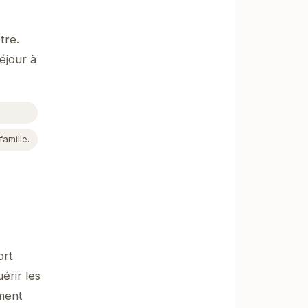
tre.
éjour à
amille.
ort
érir les
ement