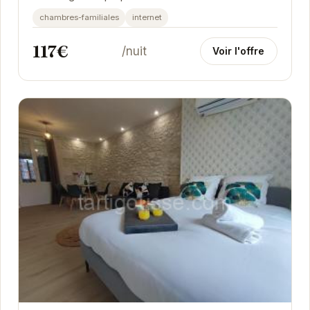
confortables et des services modernes pour un
chambres-familiales
internet
séjour...
117€
/nuit
Voir l'offre