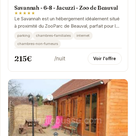
Savannah - 6-8 - Jacuzzi - Zoo de Beauval
★★★★★
Le Savannah est un hébergement idéalement situé
à proximité du ZooParc de Beauval, parfait pour les
familles et les groupes. Avec son jacuzzi...
parking
chambres-familiales
internet
chambres-non-fumeurs
215€
/nuit
Voir l'offre