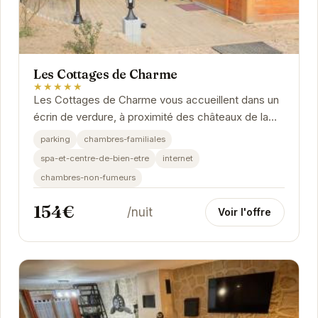
Les Cottages de Charme
★★★★★
Les Cottages de Charme vous accueillent dans un
écrin de verdure, à proximité des châteaux de la
Loire. Chaque cottage est décoré avec soin et...
parking
chambres-familiales
spa-et-centre-de-bien-etre
internet
chambres-non-fumeurs
154€
/nuit
Voir l'offre