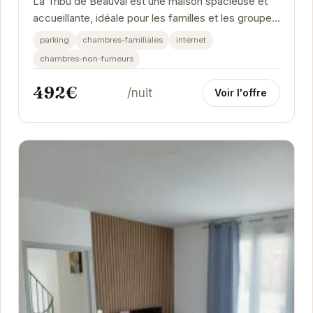
La Tribu de Beauval est une maison spacieuse et
accueillante, idéale pour les familles et les groupes.
Située à proximité du ZooParc de Beauval,...
parking
chambres-familiales
internet
chambres-non-fumeurs
492€
/nuit
Voir l'offre