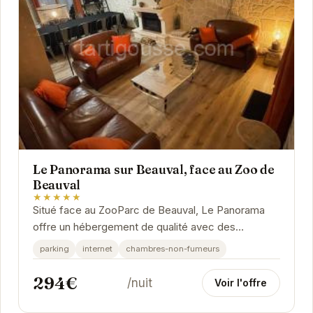
Le Panorama sur Beauval, face au Zoo de
Beauval
★★★★★
Situé face au ZooParc de Beauval, Le Panorama
offre un hébergement de qualité avec des
prestations haut de gamme. Profitez d'un séjour...
parking
internet
chambres-non-fumeurs
294€
/nuit
Voir l'offre