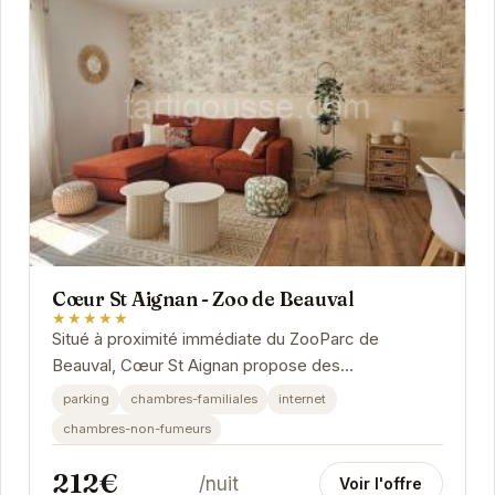
Cœur St Aignan - Zoo de Beauval
★★★★★
Situé à proximité immédiate du ZooParc de
Beauval, Cœur St Aignan propose des
hébergements confortables et fonctionnels. Idéal
parking
chambres-familiales
internet
pour les...
chambres-non-fumeurs
212€
/nuit
Voir l'offre