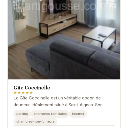
Gîte Coccinelle
★★★★★
Le Gîte Coccinelle est un véritable cocon de
douceur, idéalement situé à Saint-Aignan. Son
ambiance chaleureuse et ses prestations de
parking
chambres-familiales
internet
qualité...
chambres-non-fumeurs