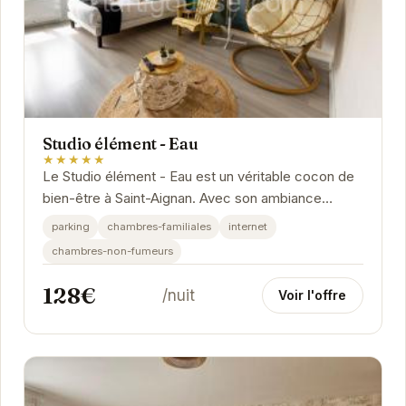
Studio élément - Eau
★★★★★
Le Studio élément - Eau est un véritable cocon de
bien-être à Saint-Aignan. Avec son ambiance
chaleureuse et ses équipements modernes, il
parking
chambres-familiales
internet
offre...
chambres-non-fumeurs
128€
/nuit
Voir l'offre