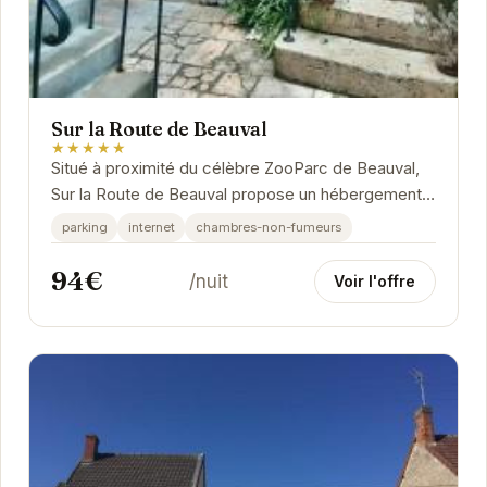
Sur la Route de Beauval
★★★★★
Situé à proximité du célèbre ZooParc de Beauval,
Sur la Route de Beauval propose un hébergement
confortable et fonctionnel. L'établissement...
parking
internet
chambres-non-fumeurs
94€
/nuit
Voir l'offre