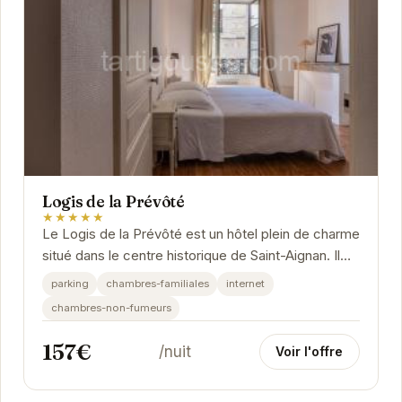
Logis de la Prévôté
★★★★★
Le Logis de la Prévôté est un hôtel plein de charme
situé dans le centre historique de Saint-Aignan. Il
propose des chambres confortables et...
parking
chambres-familiales
internet
chambres-non-fumeurs
157€
/nuit
Voir l'offre