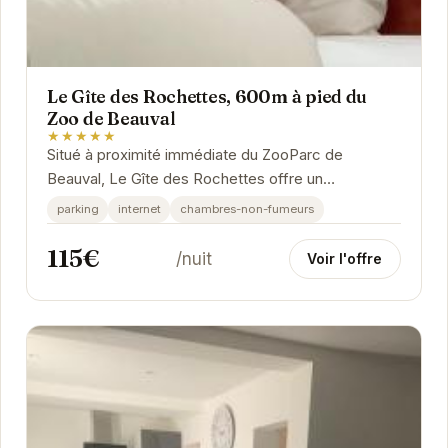
Le Gîte des Rochettes, 600m à pied du
Zoo de Beauval
★★★★★
Situé à proximité immédiate du ZooParc de
Beauval, Le Gîte des Rochettes offre un
hébergement confortable et bien équipé. Idéal
parking
internet
chambres-non-fumeurs
pour les...
115€
/nuit
Voir l'offre