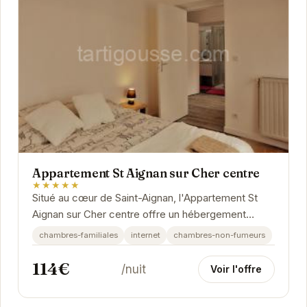
Appartement St Aignan sur Cher centre
★★★★★
Situé au cœur de Saint-Aignan, l'Appartement St
Aignan sur Cher centre offre un hébergement
confortable et bien équipé. Proche des
chambres-familiales
internet
chambres-non-fumeurs
commerces,...
114€
/nuit
Voir l'offre