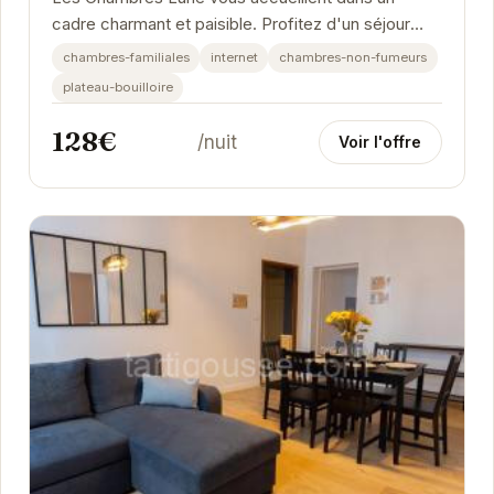
cadre charmant et paisible. Profitez d'un séjour
relaxant dans des chambres confortables et bien...
chambres-familiales
internet
chambres-non-fumeurs
plateau-bouilloire
128€
/nuit
Voir l'offre