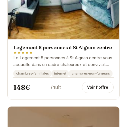
Logement 8 personnes à St Aignan centre
★★★★★
Le Logement 8 personnes à St Aignan centre vous
accueille dans un cadre chaleureux et convivial.
Situé à proximité des commerces et des...
chambres-familiales
internet
chambres-non-fumeurs
148€
/nuit
Voir l'offre