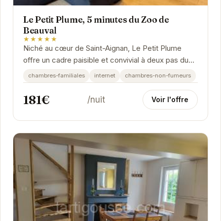
Le Petit Plume, 5 minutes du Zoo de
Beauval
★★★★★
Niché au cœur de Saint-Aignan, Le Petit Plume
offre un cadre paisible et convivial à deux pas du
Zoo de Beauval. Ses chambres confortables et
chambres-familiales
internet
chambres-non-fumeurs
son...
181€
/nuit
Voir l'offre