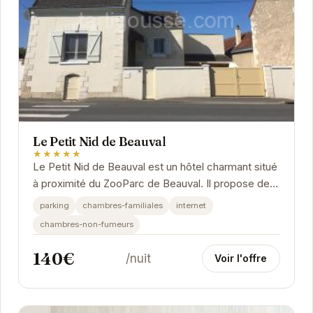
Le Petit Nid de Beauval
★★★★★
Le Petit Nid de Beauval est un hôtel charmant situé
à proximité du ZooParc de Beauval. Il propose des
chambres confortables et décorées avec...
parking
chambres-familiales
internet
chambres-non-fumeurs
140€
/nuit
Voir l'offre