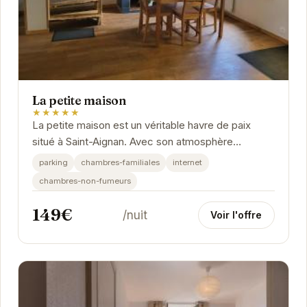
La petite maison
★★★★★
La petite maison est un véritable havre de paix
situé à Saint-Aignan. Avec son atmosphère
chaleureuse et ses équipements modernes, elle
parking
chambres-familiales
internet
offre un...
chambres-non-fumeurs
149€
/nuit
Voir l'offre