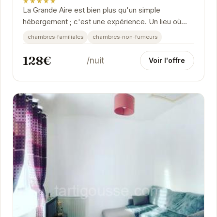
★★★★★
La Grande Aire est bien plus qu'un simple
hébergement ; c'est une expérience. Un lieu où
chaque détail a été pensé pour votre bien-être.
chambres-familiales
chambres-non-fumeurs
128€
/nuit
Voir l'offre