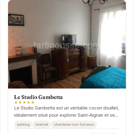
Le Studio Gambetta
★★★★★
Le Studio Gambetta est un véritable cocon douillet,
idéalement situé pour explorer Saint-Aignan et ses
environs. Avec une décoration soignée et...
parking
internet
chambres-non-fumeurs