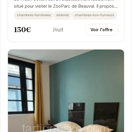
situé pour visiter le ZooParc de Beauval. Il propose
des chambres familiales et non-fumeurs, ainsi...
chambres-familiales
internet
chambres-non-fumeurs
130€
/nuit
Voir l'offre