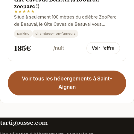
zooparc !)
★★★★★
Situé à seulement 100 mètres du célèbre ZooParc
de Beauval, le Gîte Caves de Beauval vous
accueille dans un cadre paisible et convivial. Ce...
parking
chambres-non-fumeurs
185€
/nuit
Voir l'offre
Voir tous les hébergements à Saint-
Aignan
tartigousse.com