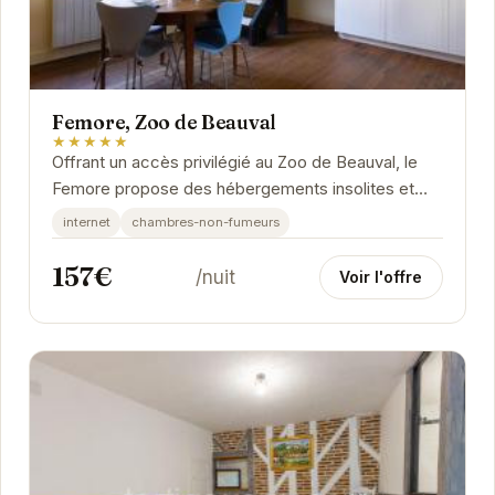
Femore, Zoo de Beauval
★★★★★
Offrant un accès privilégié au Zoo de Beauval, le
Femore propose des hébergements insolites et
confortables, inspirés de l'Afrique. Vivez une...
internet
chambres-non-fumeurs
157€
/nuit
Voir l'offre