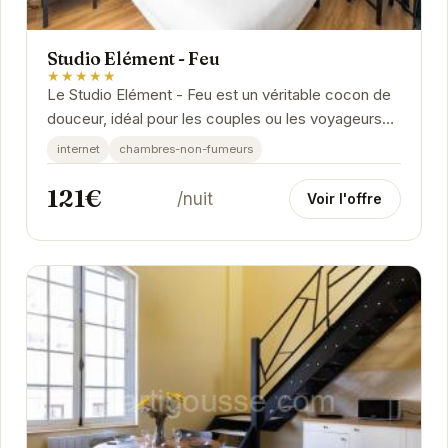
Studio Elément - Feu
★★★★★
Le Studio Elément - Feu est un véritable cocon de
douceur, idéal pour les couples ou les voyageurs
solo en quête de tranquillité. Son design...
internet
chambres-non-fumeurs
121€
/nuit
Voir l'offre