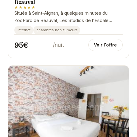
Beauval
★★★★★
Situés à Saint-Aignan, à quelques minutes du
ZooParc de Beauval, Les Studios de l'Escale
proposent un hébergement confortable et
internet
chambres-non-fumeurs
fonctionnel....
95€
/nuit
Voir l'offre