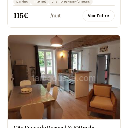
parking
internet
chambres-non-fumeurs
115€
/nuit
Voir l'offre
Gîte Caves de Beauval (à 100m du