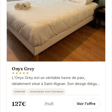
Onyx Grey
★★★★★
L'Onyx Grey est un véritable havre de paix,
idéalement situé à Saint-Aignan. Son design élégant
et moderne, combiné à un service...
internet
chambres-non-fumeurs
127€
/nuit
Voir l'offre