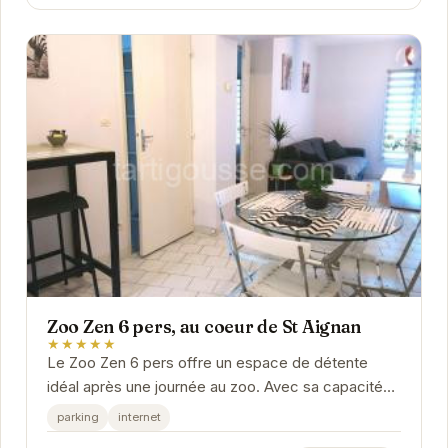
Zoo Zen 6 pers, au coeur de St Aignan
★★★★★
Le Zoo Zen 6 pers offre un espace de détente
idéal après une journée au zoo. Avec sa capacité
d'accueil de 6 personnes, cet hébergement est...
parking
internet