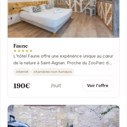
Faune
★★★★★
L'hôtel Faune offre une expérience unique au cœur
de la nature à Saint-Aignan. Proche du ZooParc de
Beauval, il constitue le point de départ...
internet
chambres-non-fumeurs
190€
/nuit
Voir l'offre