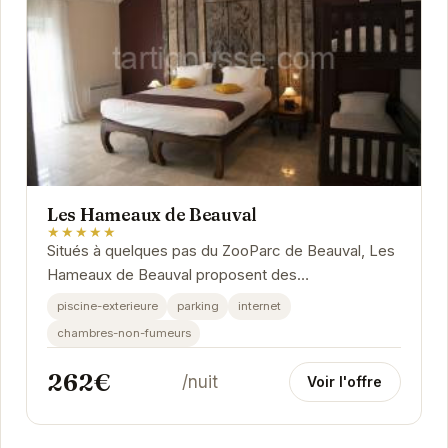
Les Hameaux de Beauval
★★★★★
Situés à quelques pas du ZooParc de Beauval, Les
Hameaux de Beauval proposent des
hébergements spacieux et confortables, parfaits
piscine-exterieure
parking
internet
pour les...
chambres-non-fumeurs
262€
/nuit
Voir l'offre