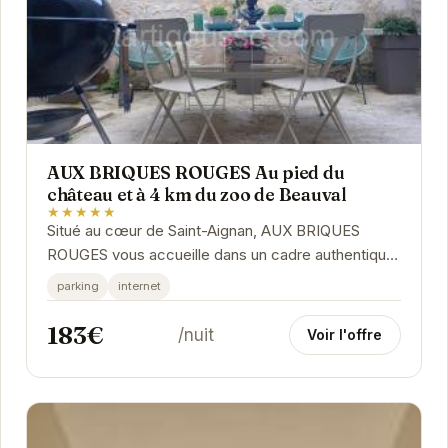
AUX BRIQUES ROUGES Au pied du
château et à 4 km du zoo de Beauval
★★★★★
Situé au cœur de Saint-Aignan, AUX BRIQUES
ROUGES vous accueille dans un cadre authentique
et convivial. À deux pas du majestueux château et
parking
internet
à...
183€
/nuit
Voir l'offre