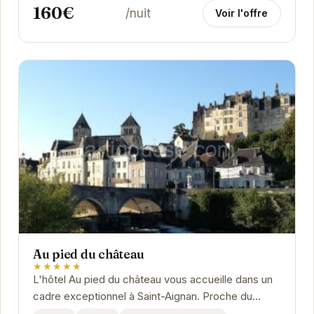
160€
/nuit
Voir l'offre
Au pied du château
★★★★★
L'hôtel Au pied du château vous accueille dans un
cadre exceptionnel à Saint-Aignan. Proche du
célèbre château, il offre des chambres...