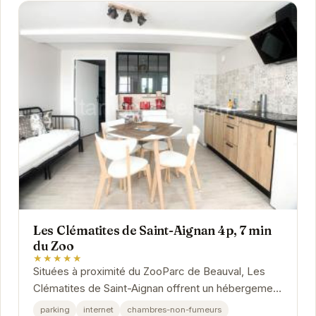
Les Clématites de Saint-Aignan 4p, 7 min
du Zoo
★★★★★
Situées à proximité du ZooParc de Beauval, Les
Clématites de Saint-Aignan offrent un hébergement
confortable et bien équipé pour 4 personnes....
parking
internet
chambres-non-fumeurs