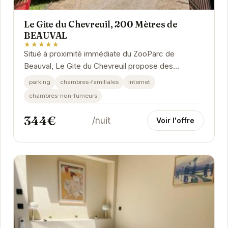
Le Gite du Chevreuil, 200 Mètres de
BEAUVAL
★★★★★
Situé à proximité immédiate du ZooParc de
Beauval, Le Gite du Chevreuil propose des
hébergements confortables et bien équipés dans
parking
chambres-familiales
internet
un cadre...
chambres-non-fumeurs
344€
/nuit
Voir l'offre