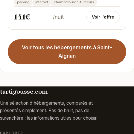
unique alliant le charme d'un environnement tropical
parking
internet
chambres-non-fumeurs
à des...
141€
/nuit
Voir l'offre
Voir tous les hébergements à Saint-
Aignan
tartigousse.com
Une sélection d'hébergements, comparés et
présentés simplement. Pas de bruit, pas de
surenchère : les informations utiles pour choisir.
EXPLORER