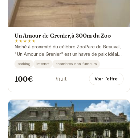
Un Amour de Grenier,à 200m du Zoo
★★★★★
Niché à proximité du célèbre ZooParc de Beauval,
"Un Amour de Grenier" est un havre de paix idéal
pour les couples en quête d'une escapade...
parking
internet
chambres-non-fumeurs
100€
/nuit
Voir l'offre