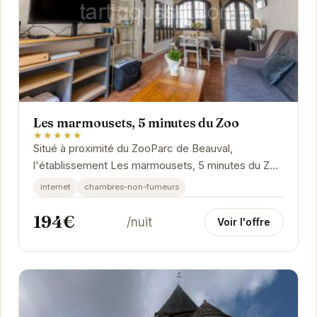
Les marmousets, 5 minutes du Zoo
★★★★★
Situé à proximité du ZooParc de Beauval,
l'établissement Les marmousets, 5 minutes du Zoo
propose un hébergement idéal pour les familles et
internet
chambres-non-fumeurs
les...
194€
/nuit
Voir l'offre