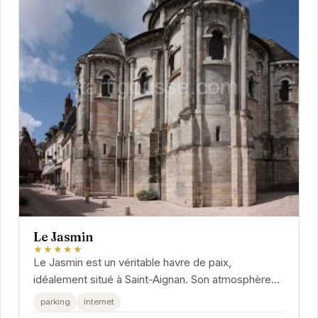
Le Jasmin
★★★★★
Le Jasmin est un véritable havre de paix,
idéalement situé à Saint-Aignan. Son atmosphère
chaleureuse et son emplacement privilégié en font
parking
internet
un...