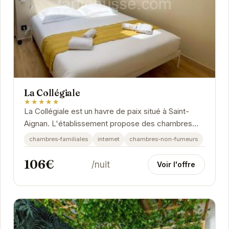
La Collégiale
★★★★★
La Collégiale est un havre de paix situé à Saint-
Aignan. L'établissement propose des chambres
confortables et un accueil personnalisé pour un...
chambres-familiales
internet
chambres-non-fumeurs
106€
/nuit
Voir l'offre