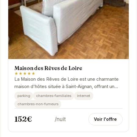
Maison des Rêves de Loire
★★★★★
La Maison des Rêves de Loire est une charmante
maison d'hôtes située à Saint-Aignan, offrant un
cadre idéal pour explorer la Vallée de la Loire.
parking
chambres-familiales
internet
chambres-non-fumeurs
152€
/nuit
Voir l'offre