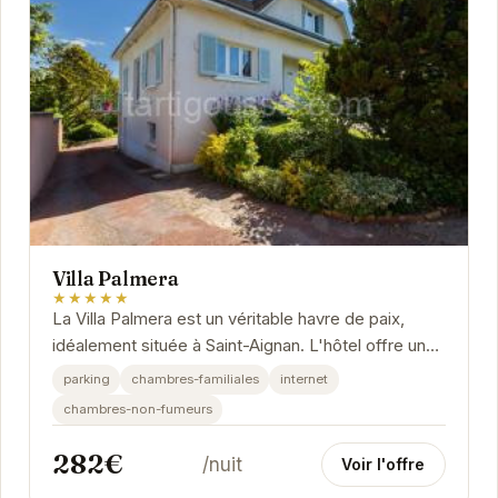
Villa Palmera
★★★★★
La Villa Palmera est un véritable havre de paix,
idéalement située à Saint-Aignan. L'hôtel offre un
cadre chaleureux et confortable, parfait...
parking
chambres-familiales
internet
chambres-non-fumeurs
282€
/nuit
Voir l'offre