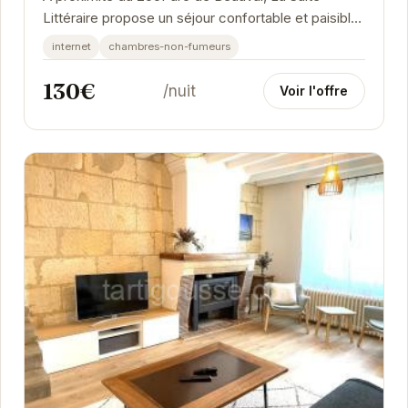
Littéraire propose un séjour confortable et paisible.
Ses chambres décorées avec soin offrent un...
internet
chambres-non-fumeurs
130€
/nuit
Voir l'offre