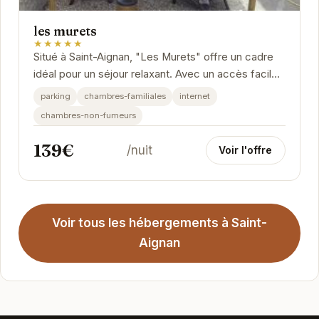
les murets
★★★★★
Situé à Saint-Aignan, "Les Murets" offre un cadre
idéal pour un séjour relaxant. Avec un accès facile
au parking et à internet, vous pourrez...
parking
chambres-familiales
internet
chambres-non-fumeurs
139€
/nuit
Voir l'offre
Voir tous les hébergements à Saint-
Aignan