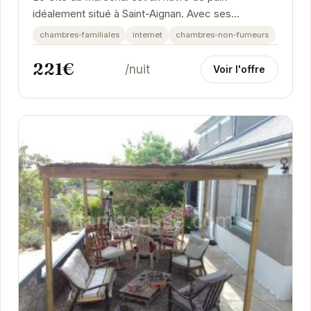
idéalement situé à Saint-Aignan. Avec ses
chambres familiales et son accès internet, il offre
chambres-familiales
internet
chambres-non-fumeurs
un...
221€
/nuit
Voir l'offre