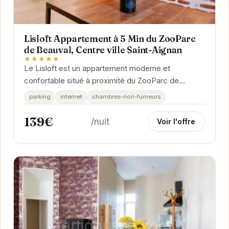
Lisloft Appartement à 5 Min du ZooParc
de Beauval, Centre ville Saint-Aignan
★★★★★
Le Lisloft est un appartement moderne et
confortable situé à proximité du ZooParc de
Beauval. Il offre un hébergement idéal pour les
parking
internet
chambres-non-fumeurs
familles et...
139€
/nuit
Voir l'offre