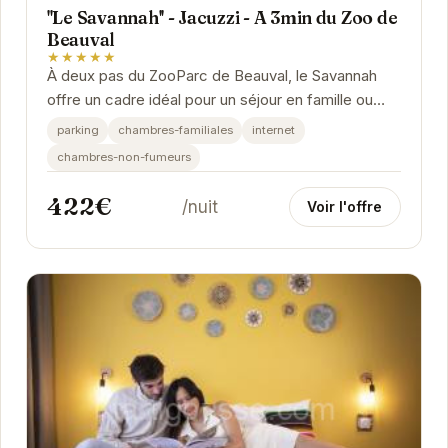
''Le Savannah'' - Jacuzzi - A 3min du Zoo de
Beauval
★★★★★
À deux pas du ZooParc de Beauval, le Savannah
offre un cadre idéal pour un séjour en famille ou
entre amis. Détendez-vous dans le jacuzzi après...
parking
chambres-familiales
internet
chambres-non-fumeurs
422€
/nuit
Voir l'offre