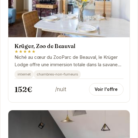
Krüger, Zoo de Beauval
★★★★★
Niché au cœur du ZooParc de Beauval, le Krüger
Lodge offre une immersion totale dans la savane
africaine. Ses lodges luxueux vous permettent...
internet
chambres-non-fumeurs
152€
/nuit
Voir l'offre