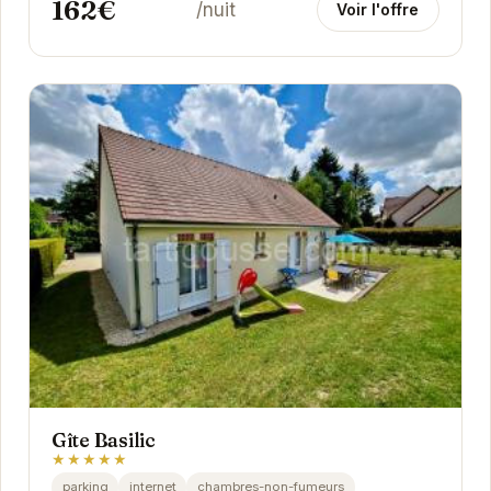
162€
/nuit
Voir l'offre
Gîte Basilic
★★★★★
parking
internet
chambres-non-fumeurs