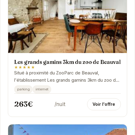
Les grands gamins 3km du zoo de Beauval
★★★★★
Situé à proximité du ZooParc de Beauval,
l'établissement Les grands gamins 3km du zoo de
Beauval propose un hébergement avec une
parking
internet
terrasse et une...
263€
/nuit
Voir l'offre