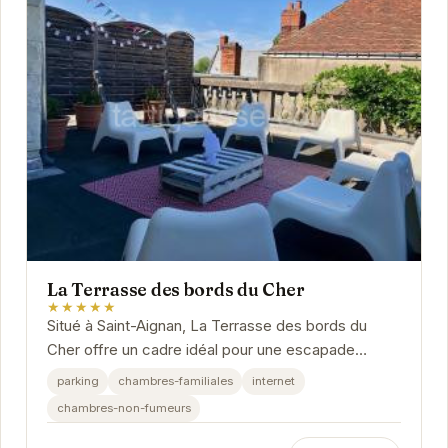
La Terrasse des bords du Cher
★★★★★
Situé à Saint-Aignan, La Terrasse des bords du
Cher offre un cadre idéal pour une escapade
relaxante. Avec ses chambres confortables et
parking
chambres-familiales
internet
son...
chambres-non-fumeurs