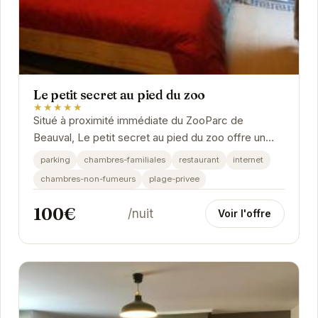
Le petit secret au pied du zoo
★★★★★
Situé à proximité immédiate du ZooParc de
Beauval, Le petit secret au pied du zoo offre un
hébergement confortable et familial. Avec son...
parking
chambres-familiales
restaurant
internet
chambres-non-fumeurs
plage-privee
100€
/nuit
Voir l'offre