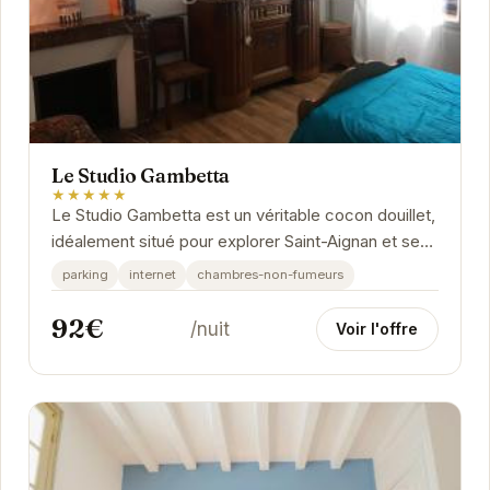
Le Studio Gambetta
★★★★★
Le Studio Gambetta est un véritable cocon douillet,
idéalement situé pour explorer Saint-Aignan et ses
environs. Avec une décoration soignée et...
parking
internet
chambres-non-fumeurs
92€
/nuit
Voir l'offre