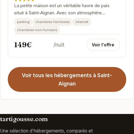
La petite maison est un véritable havre de paix
situé à Saint-Aignan. Avec son atmosphère
chaleureuse et ses équipements modernes, elle
parking
chambres-familiales
internet
offre un...
chambres-non-fumeurs
149€
/nuit
Voir l'offre
Voir tous les hébergements à Saint-
Aignan
tartigousse.com
Une sélection d'hébergements, comparés et