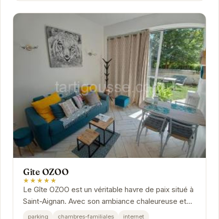
Gîte OZOO
★★★★★
Le Gîte OZOO est un véritable havre de paix situé à
Saint-Aignan. Avec son ambiance chaleureuse et
ses équipements de qualité, il offre un...
parking
chambres-familiales
internet