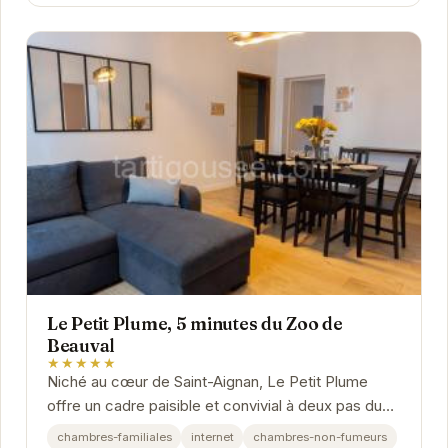
Le Petit Plume, 5 minutes du Zoo de
Beauval
★★★★★
Niché au cœur de Saint-Aignan, Le Petit Plume
offre un cadre paisible et convivial à deux pas du
Zoo de Beauval. Ses chambres confortables et
chambres-familiales
internet
chambres-non-fumeurs