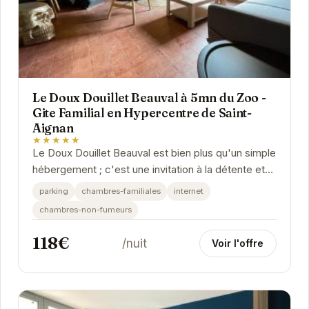
Le Doux Douillet Beauval à 5mn du Zoo -
Gite Familial en Hypercentre de Saint-
Aignan
★★★★★
Le Doux Douillet Beauval est bien plus qu'un simple
hébergement ; c'est une invitation à la détente et
au partage en famille. Sa proximité avec...
parking
chambres-familiales
internet
chambres-non-fumeurs
118€
/nuit
Voir l'offre