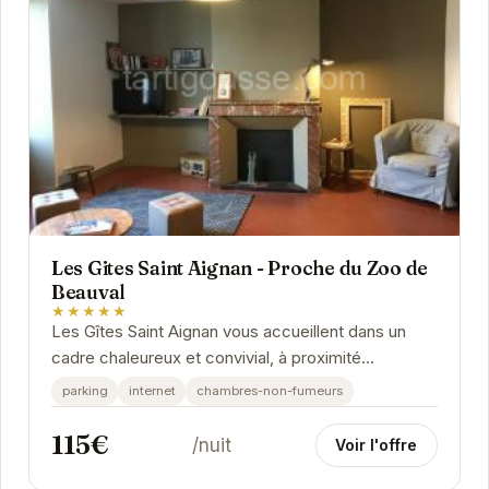
Les Gites Saint Aignan - Proche du Zoo de
Beauval
★★★★★
Les Gîtes Saint Aignan vous accueillent dans un
cadre chaleureux et convivial, à proximité
immédiate du Zoo de Beauval. Profitez d'un...
parking
internet
chambres-non-fumeurs
115€
/nuit
Voir l'offre