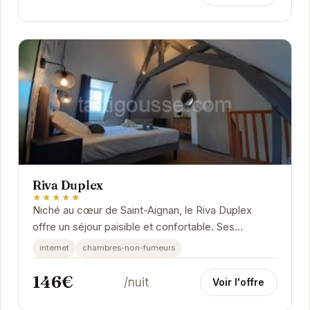
Riva Duplex
★★★★★
Niché au cœur de Saint-Aignan, le Riva Duplex
offre un séjour paisible et confortable. Ses
chambres élégantes et modernes sont équipées
internet
chambres-non-fumeurs
pour...
146€
/nuit
Voir l'offre