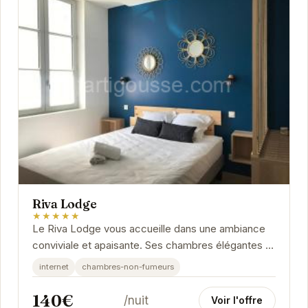
Riva Lodge
★★★★★
Le Riva Lodge vous accueille dans une ambiance
conviviale et apaisante. Ses chambres élégantes et
modernes sont équipées pour garantir un séjour...
internet
chambres-non-fumeurs
140€
/nuit
Voir l'offre