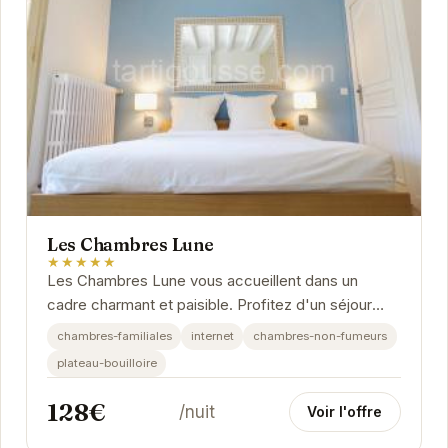
Les Chambres Lune
★★★★★
Les Chambres Lune vous accueillent dans un
cadre charmant et paisible. Profitez d'un séjour
relaxant dans des chambres confortables et bien...
chambres-familiales
internet
chambres-non-fumeurs
plateau-bouilloire
128€
/nuit
Voir l'offre