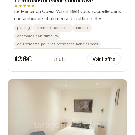
Le Manoir du coeur volant B&B
★★★★★
Le Manoir du Coeur Volant B&B vous accueille dans
une ambiance chaleureuse et raffinée. Ses
chambres élégantes et confortables sont
parking
chambres-familiales
internet
décorées...
chambres-non-fumeurs
equipements-pour-les-personnes-handicapees
126€
/nuit
Voir l'offre