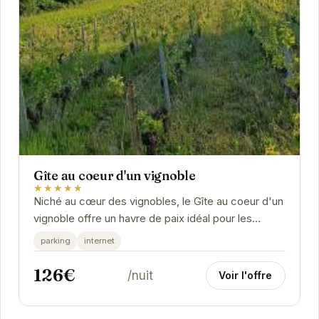
Gîte au coeur d'un vignoble
★★★★★
Niché au cœur des vignobles, le Gîte au coeur d'un
vignoble offre un havre de paix idéal pour les
voyageurs en quête de tranquillité et...
parking
internet
126€
/nuit
Voir l'offre