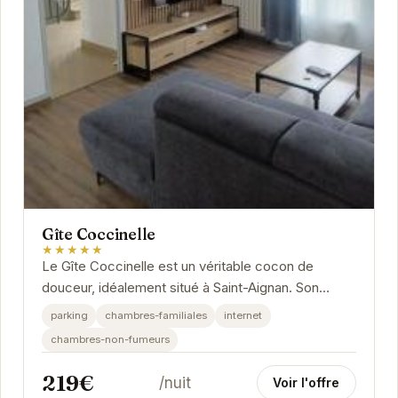
Gîte Coccinelle
★★★★★
Le Gîte Coccinelle est un véritable cocon de
douceur, idéalement situé à Saint-Aignan. Son
ambiance chaleureuse et ses prestations de
parking
chambres-familiales
internet
qualité...
chambres-non-fumeurs
219€
/nuit
Voir l'offre