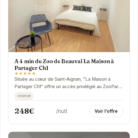
A 4 min du Zoo de Beauval La Maison à
Partager Ch1
★★★★★
Située au cœur de Saint-Aignan, "La Maison à
Partager Ch1" offre un accès privilégié au ZooParc
de Beauval, tout en étant à proximité des...
internet
248€
/nuit
Voir l'offre