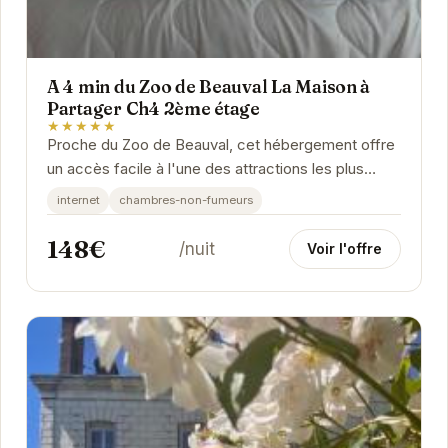
A 4 min du Zoo de Beauval La Maison à
Partager Ch4 2ème étage
★★★★★
Proche du Zoo de Beauval, cet hébergement offre
un accès facile à l'une des attractions les plus
populaires de France. Idéal pour les familles et...
internet
chambres-non-fumeurs
148€
/nuit
Voir l'offre