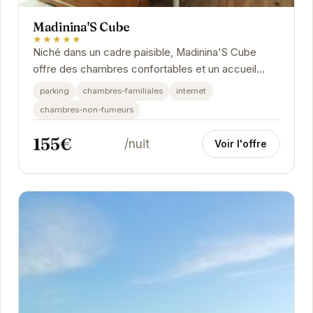
Madinina'S Cube
★★★★★
Niché dans un cadre paisible, Madinina'S Cube
offre des chambres confortables et un accueil
chaleureux. L'établissement est idéalement situé
parking
chambres-familiales
internet
pour...
chambres-non-fumeurs
155€
/nuit
Voir l'offre