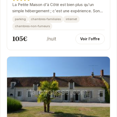
La Petite Maison d'à Côté est bien plus qu'un
simple hébergement ; c'est une expérience. Son
atmosphère chaleureuse et son emplacement...
parking
chambres-familiales
internet
chambres-non-fumeurs
105€
/nuit
Voir l'offre