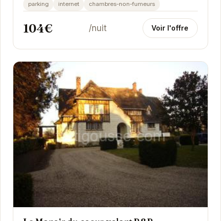
séjour confortable. À proximité du ZooParc de...
parking
internet
chambres-non-fumeurs
104€
/nuit
Voir l'offre