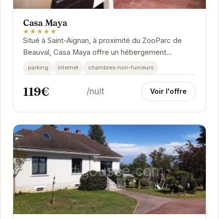
Casa Maya
★★★★★
Situé à Saint-Aignan, à proximité du ZooParc de
Beauval, Casa Maya offre un hébergement
confortable et bien équipé. Idéal pour les familles...
parking
internet
chambres-non-fumeurs
119€
/nuit
Voir l'offre