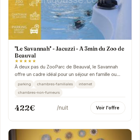
''Le Savannah'' - Jacuzzi - A 3min du Zoo de
Beauval
★★★★★
À deux pas du ZooParc de Beauval, le Savannah
offre un cadre idéal pour un séjour en famille ou
entre amis. Détendez-vous dans le jacuzzi après...
parking
chambres-familiales
internet
chambres-non-fumeurs
422€
/nuit
Voir l'offre