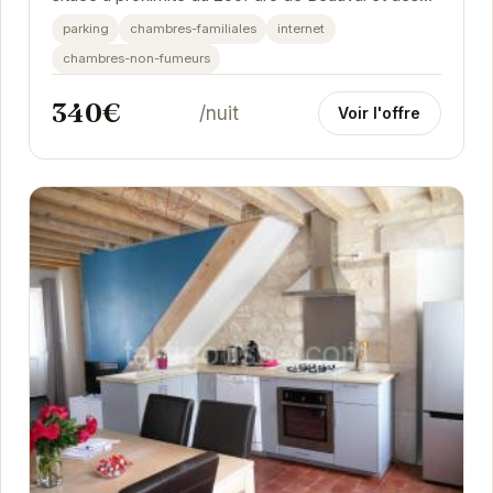
châteaux de la Loire.
parking
chambres-familiales
internet
chambres-non-fumeurs
340€
/nuit
Voir l'offre