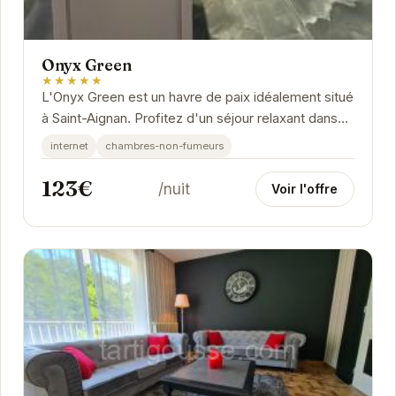
Onyx Green
★★★★★
L'Onyx Green est un havre de paix idéalement situé
à Saint-Aignan. Profitez d'un séjour relaxant dans
des chambres confortables et modernes.
internet
chambres-non-fumeurs
123€
/nuit
Voir l'offre