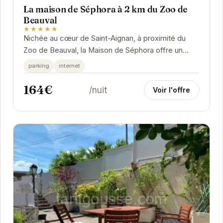
La maison de Séphora à 2 km du Zoo de
Beauval
★★★★★
Nichée au cœur de Saint-Aignan, à proximité du
Zoo de Beauval, la Maison de Séphora offre un
cadre idéal pour un séjour relaxant. Ses...
parking
internet
164€
/nuit
Voir l'offre