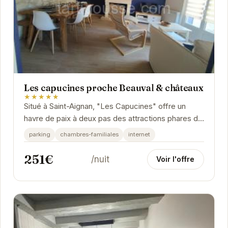
Les capucines proche Beauval & châteaux
★★★★★
Situé à Saint-Aignan, "Les Capucines" offre un
havre de paix à deux pas des attractions phares de
la région. Idéal pour les familles et les...
parking
chambres-familiales
internet
251€
/nuit
Voir l'offre