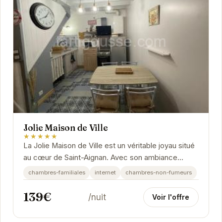
Jolie Maison de Ville
★★★★★
La Jolie Maison de Ville est un véritable joyau situé
au cœur de Saint-Aignan. Avec son ambiance
chaleureuse et ses équipements modernes, elle...
chambres-familiales
internet
chambres-non-fumeurs
139€
/nuit
Voir l'offre