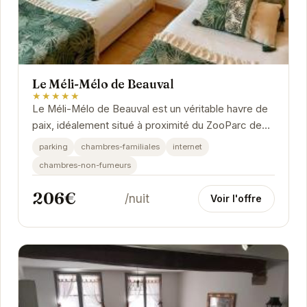
Le Méli-Mélo de Beauval
★★★★★
Le Méli-Mélo de Beauval est un véritable havre de
paix, idéalement situé à proximité du ZooParc de
Beauval. Son atmosphère chaleureuse et ses...
parking
chambres-familiales
internet
chambres-non-fumeurs
206€
/nuit
Voir l'offre