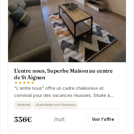
L'entre nous, Superbe Maison au centre
de St Aignan
★★★★★
"L'entre nous" offre un cadre chaleureux et
convivial pour des vacances réussies. Située à
proximité des commerces et des sites
internet
chambres-non-fumeurs
touristiques,...
336€
/nuit
Voir l'offre