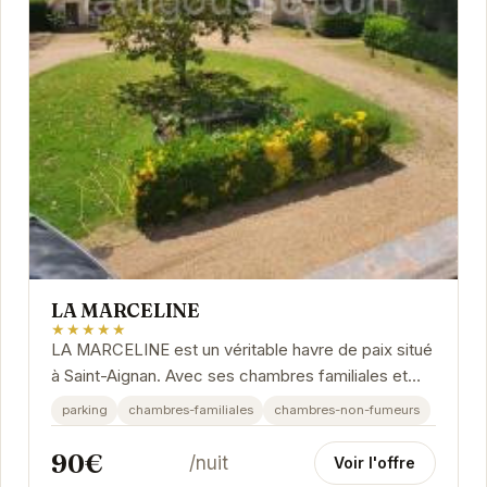
LA MARCELINE
★★★★★
LA MARCELINE est un véritable havre de paix situé
à Saint-Aignan. Avec ses chambres familiales et
non-fumeurs, l'établissement offre un confort...
parking
chambres-familiales
chambres-non-fumeurs
90€
/nuit
Voir l'offre