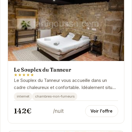
Le Souplex du Tanneur
★★★★★
Le Souplex du Tanneur vous accueille dans un
cadre chaleureux et confortable. Idéalement situé,
il vous permet de profiter pleinement de...
internet
chambres-non-fumeurs
142€
/nuit
Voir l'offre