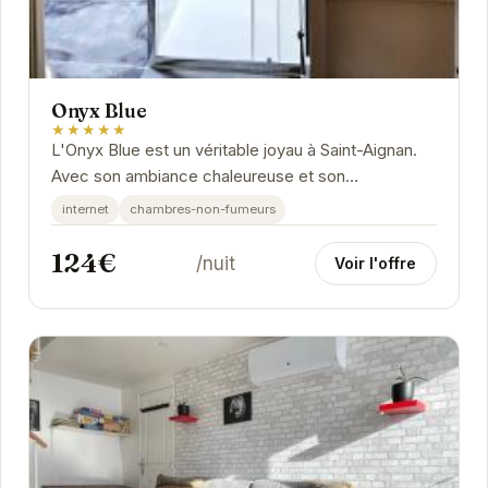
Onyx Blue
★★★★★
L'Onyx Blue est un véritable joyau à Saint-Aignan.
Avec son ambiance chaleureuse et son
emplacement idéal, il offre un cadre parfait pour
internet
chambres-non-fumeurs
une...
124€
/nuit
Voir l'offre