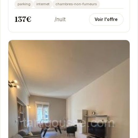
pour se ressourcer et profiter du calme de la...
parking
internet
chambres-non-fumeurs
137€
/nuit
Voir l'offre