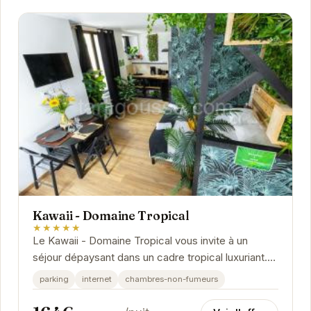
Kawaii - Domaine Tropical
★★★★★
Le Kawaii - Domaine Tropical vous invite à un
séjour dépaysant dans un cadre tropical luxuriant.
Profitez de chambres confortables, d'une piscine...
parking
internet
chambres-non-fumeurs