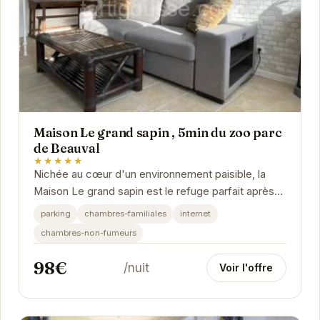
Maison Le grand sapin , 5min du zoo parc
de Beauval
★★★★★
Nichée au cœur d'un environnement paisible, la
Maison Le grand sapin est le refuge parfait après
une journée d'exploration au ZooParc de Beauval....
parking
chambres-familiales
internet
chambres-non-fumeurs
98€
/nuit
Voir l'offre