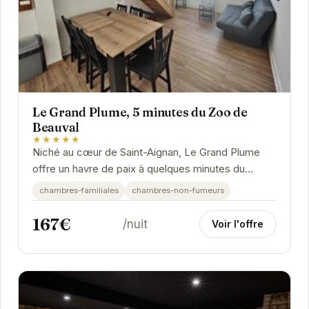
Le Grand Plume, 5 minutes du Zoo de
Beauval
★★★★★
Niché au cœur de Saint-Aignan, Le Grand Plume
offre un havre de paix à quelques minutes du
célèbre Zoo de Beauval. Ses chambres familiales
chambres-familiales
chambres-non-fumeurs
et...
167€
/nuit
Voir l'offre