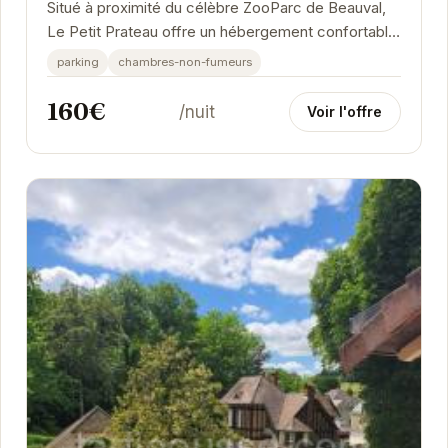
Situé à proximité du célèbre ZooParc de Beauval,
Le Petit Prateau offre un hébergement confortable
et fonctionnel. Idéal pour les familles et...
parking
chambres-non-fumeurs
160€
/nuit
Voir l'offre