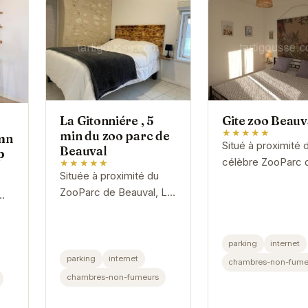
La Gitonniére , 5
Gite zoo Beauv
★★★★★
min du zoo parc de
mn
Situé à proximité 
Beauval
p
célèbre ZooParc 
★★★★★
Située à proximité du
Beauval, le Gite z
ZooParc de Beauval, La
Beauval propose 
Gitonniére offre un
hébergement
e
hébergement
confortable et
confortable et bien
fonctionnel. Idéal
parking
internet
équipé. Idéal pour les
parking
internet
les...
r
chambres-non-fume
familles et les...
chambres-non-fumeurs