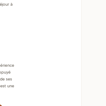
éjour à
périence
appuyé
 de ses
 est une