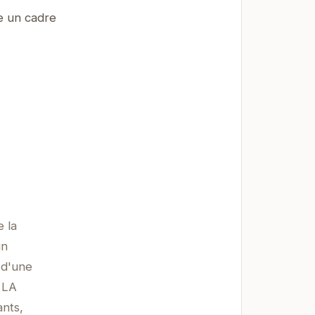
re un cadre
e la
un
 d'une
 LA
ants,