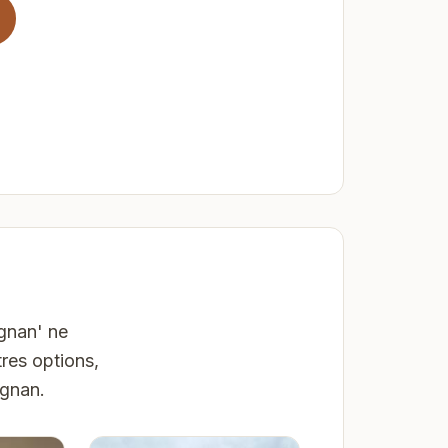
gnan' ne
res options,
ignan.