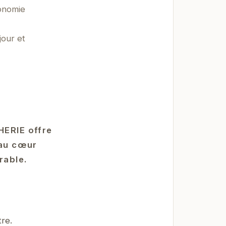
ronomie
jour et
HERIE offre
 au cœur
rable.
re.