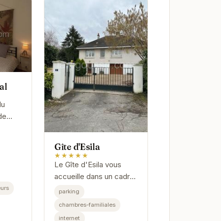
al
du
de
oo
un
Gîte d'Esila
★★★★★
Le Gîte d'Esila vous
 pour
accueille dans un cadre
chaleureux et convivial.
urs
parking
Profitez d'un séjour
chambres-familiales
paisible dans ce gîte
internet