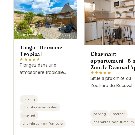
Taiiga - Domaine
Charmant
Tropical
★★★★★
appartement - 5 
Plongez dans une
Zoo de Beauval 4
atmosphère tropicale
★★★★★
Situé à proximité du
luxuriante au Taiiga -
ZooParc de Beauval,
Domaine Tropical. Cet
cet appartement offr
hôtel exceptionnel vous
parking
un hébergement
invite à la détente et
confortable et bien
chambres-familiales
au...
équipé pour un séjou
parking
internet
internet
agréable.
chambres-non-fumeurs
chambres-non-fumeurs